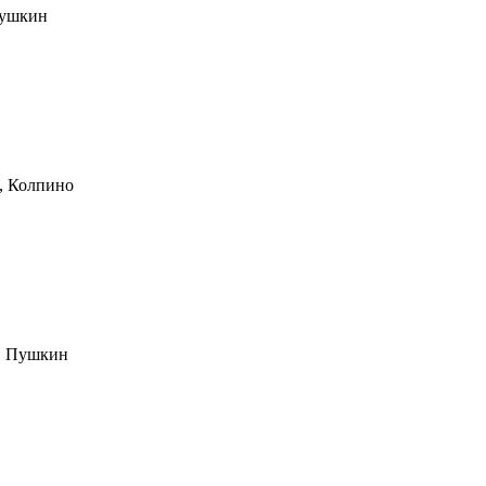
Пушкин
А, Колпино
4, Пушкин