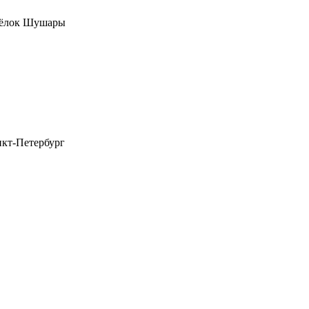
осёлок Шушары
нкт-Петербург