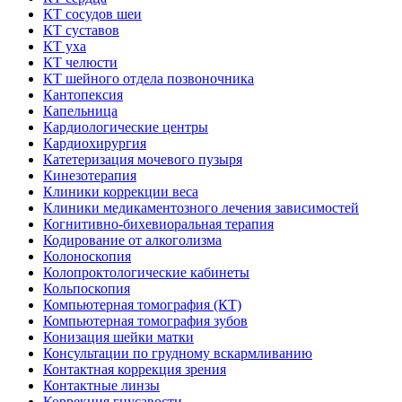
КТ сосудов шеи
КТ суставов
КТ уха
КТ челюсти
КТ шейного отдела позвоночника
Кантопексия
Капельница
Кардиологические центры
Кардиохирургия
Катетеризация мочевого пузыря
Кинезотерапия
Клиники коррекции веса
Клиники медикаментозного лечения зависимостей
Когнитивно-бихевиоральная терапия
Кодирование от алкоголизма
Колоноскопия
Колопроктологические кабинеты
Кольпоскопия
Компьютерная томография (КТ)
Компьютерная томография зубов
Конизация шейки матки
Консультации по грудному вскармливанию
Контактная коррекция зрения
Контактные линзы
Коррекция гнусавости