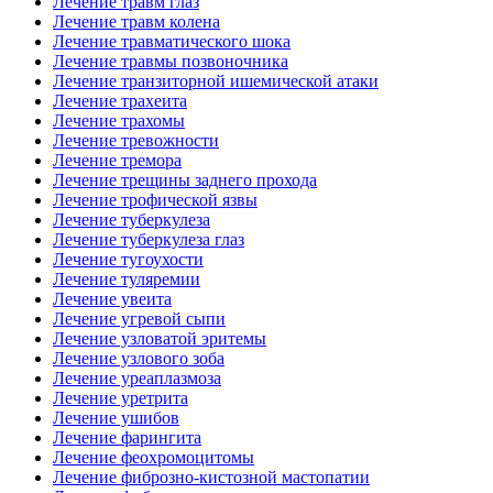
Лечение травм глаз
Лечение травм колена
Лечение травматического шока
Лечение травмы позвоночника
Лечение транзиторной ишемической атаки
Лечение трахеита
Лечение трахомы
Лечение тревожности
Лечение тремора
Лечение трещины заднего прохода
Лечение трофической язвы
Лечение туберкулеза
Лечение туберкулеза глаз
Лечение тугоухости
Лечение туляремии
Лечение увеита
Лечение угревой сыпи
Лечение узловатой эритемы
Лечение узлового зоба
Лечение уреаплазмоза
Лечение уретрита
Лечение ушибов
Лечение фарингита
Лечение феохромоцитомы
Лечение фиброзно-кистозной мастопатии