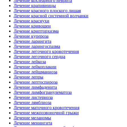
Лечение кохлеарного неврита
Лечение крапивницы
Лечение красного плоского лишая
Лечение красной системной волчанки
Лечение краснухи
Лечение кривошеи
Лечение крипторхизма
Лечение купероза
Лечение ларингита
Лечение ларингоспазма
Лечение легочного кровотечения
Лечение легочного сердца
Лечение лейкоза
Лечение лейкоплакии
Лечение лейшманиоза
Лечение лепры
Лечение лептоспироза
Лечение лимфаденита
Лечение лимфогранулематоза
Лечение листериоза
Лечение лямблиоза
Лечение маточного кровотечения
Лечение межпозвоночной грыжи
Лечение меланомы
Лечение менингита