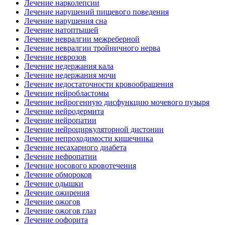
Лечение нарколепсии
Лечение нарушений пищевого поведения
Лечение нарушения сна
Лечение натоптышей
Лечение невралгии межреберной
Лечение невралгии тройничного нерва
Лечение неврозов
Лечение недержания кала
Лечение недержания мочи
Лечение недостаточности кровообращения
Лечение нейробластомы
Лечение нейрогенную дисфункцию мочевого пузыря
Лечение нейродермита
Лечение нейропатии
Лечение нейроциркуляторной дистонии
Лечение непроходимости кишечника
Лечение несахарного диабета
Лечение нефропатии
Лечение носового кровотечения
Лечение обмороков
Лечение одышки
Лечение ожирения
Лечение ожогов
Лечение ожогов глаз
Лечение оофорита