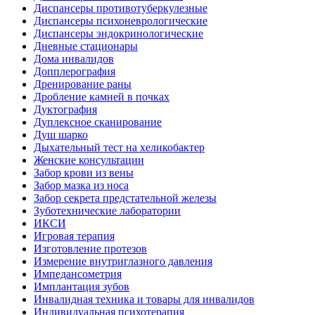
Диспансеры противотуберкулезные
Диспансеры психоневрологические
Диспансеры эндокринологические
Дневные стационары
Дома инвалидов
Допплерография
Дренирование раны
Дробление камней в почках
Дуктография
Дуплексное сканирование
Душ шарко
Дыхательный тест на хеликобактер
Женские консультации
Забор крови из вены
Забор мазка из носа
Забор секрета предстательной железы
Зуботехнические лаборатории
ИКСИ
Игровая терапия
Изготовление протезов
Измерение внутриглазного давления
Импедансометрия
Имплантация зубов
Инвалидная техника и товары для инвалидов
Индивидуальная психотерапия