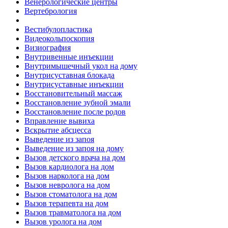
Венерологические центры
Вертебрология
Вестибулопластика
Видеокольпоскопия
Визиография
Внутривенные инъекции
Внутримышечный укол на дому
Внутрисуставная блокада
Внутрисуставные инъекции
Восстановительный массаж
Восстановление зубной эмали
Восстановление после родов
Вправление вывиха
Вскрытие абсцесса
Выведение из запоя
Выведение из запоя на дому
Вызов детского врача на дом
Вызов кардиолога на дом
Вызов нарколога на дом
Вызов невролога на дом
Вызов стоматолога на дом
Вызов терапевта на дом
Вызов травматолога на дом
Вызов уролога на дом