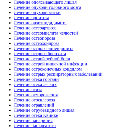
Лечение опоясывающего лишая
Лечение опухоли головного мозга
Лечение опухоли матки
Лечение орнитоза
Лечение орхоэпидидимита
Лечение остеоартроза
Лечение остеомиелита челюстей
Лечение остеопороза
Лечение остеохондроза
Лечение острого аппендицита
Лечение острого бронхита
Лечение острой зубной боли
Лечение острой кишечной инфекции
Лечение остроконечных кондилом
Лечение острых респираторных заболеваний
Лечение отека гортани
Лечение отека легких
Лечение отита
Лечение отморожения
Лечение отосклероза
Лечение отравлений
Лечение отрубевидного лишая
Лечение отёка Квинке
Лечение панариция
Лечение панкреатита