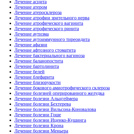
Лечение асцита
Лечение атером
Лечение атеросклероза
Лечение атрофии зрительного нерва
Лечение атрофического вагинита
Лечение атрофического ринита
Лечение аутизма
Лечение аутоиммунного тиреоидита
Лечение афазии
Лечение афтозного стоматита
Лечение бактериального вагиноза
Лечение баланопостита
Лечение бартолинита
Лечение белей
Лечение блефарита
Лечение близорукости
Лечение бокового амиотрофического склероза
Лечение болезней оперированного желудка
Лечение болезни Альцгеймера
Лечение болезни Бехтерева
Лечение болезни Вильсона-Коновалова
Лечение болезни Гоше
Лечение болезни Иценко-Кушинга
Лечение болезни Крона
Лечение болезни Меньера