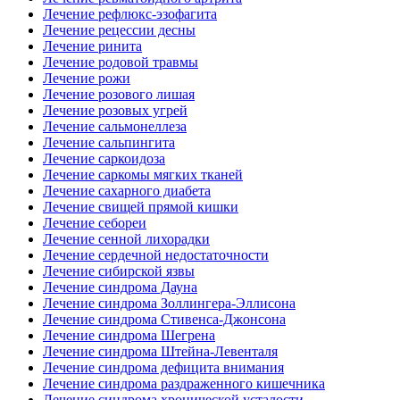
Лечение рефлюкс-эзофагита
Лечение рецессии десны
Лечение ринита
Лечение родовой травмы
Лечение рожи
Лечение розового лишая
Лечение розовых угрей
Лечение сальмонеллеза
Лечение сальпингита
Лечение саркоидоза
Лечение саркомы мягких тканей
Лечение сахарного диабета
Лечение свищей прямой кишки
Лечение себореи
Лечение сенной лихорадки
Лечение сердечной недостаточности
Лечение сибирской язвы
Лечение синдрома Дауна
Лечение синдрома Золлингера-Эллисона
Лечение синдрома Стивенса-Джонсона
Лечение синдрома Шегрена
Лечение синдрома Штейна-Левенталя
Лечение синдрома дефицита внимания
Лечение синдрома раздраженного кишечника
Лечение синдрома хронической усталости