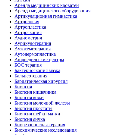
Аренда медицинских кроватей
Аренда медицинского оборудования
Артикуляционная гимнастика
Артрология
Артропластика
Артроскопия
Аудиометрия
Аурикулотерапия
Аутогемотерапия
Аутодермопластика
Аюрведические центры
БОС терапия
Бактериоскопия мазка
Бальнеотерапия
Бариатрическая хирургия
Биопсия
Биопсия кишечника
Биопсия кожи
Биопсия молочной железы
Биопсия простаты
Биопсия шейки матки
Биопсия яичка
Биорезонансная терапия
Биохимические исследования