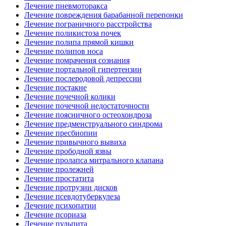
Лечение пневмоторакса
Лечение повреждения барабанной перепонки
Лечение пограничного расстройства
Лечение поликистоза почек
Лечение полипа прямой кишки
Лечение полипов носа
Лечение помрачения сознания
Лечение портальной гипертензии
Лечение послеродовой депрессии
Лечение постакне
Лечение почечной колики
Лечение почечной недостаточности
Лечение поясничного остеохондроза
Лечение предменструального синдрома
Лечение пресбиопии
Лечение привычного вывиха
Лечение прободной язвы
Лечение пролапса митрального клапана
Лечение пролежней
Лечение простатита
Лечение протрузии дисков
Лечение псевдотуберкулеза
Лечение психопатии
Лечение псориаза
Лечение пульпита