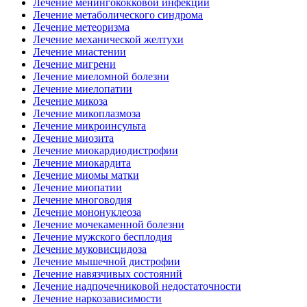
Лечение менингококковой инфекции
Лечение метаболического синдрома
Лечение метеоризма
Лечение механической желтухи
Лечение миастении
Лечение мигрени
Лечение миеломной болезни
Лечение миелопатии
Лечение микоза
Лечение микоплазмоза
Лечение микроинсульта
Лечение миозита
Лечение миокардиодистрофии
Лечение миокардита
Лечение миомы матки
Лечение миопатии
Лечение многоводия
Лечение мононуклеоза
Лечение мочекаменной болезни
Лечение мужского бесплодия
Лечение муковисцидоза
Лечение мышечной дистрофии
Лечение навязчивых состояний
Лечение надпочечниковой недостаточности
Лечение наркозависимости