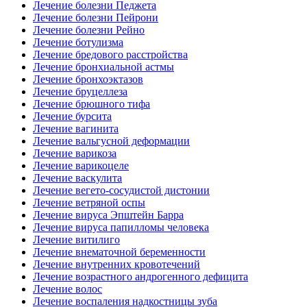
Лечение болезни Педжета
Лечение болезни Пейрони
Лечение болезни Рейно
Лечение ботулизма
Лечение бредового расстройства
Лечение бронхиальной астмы
Лечение бронхоэктазов
Лечение бруцеллеза
Лечение брюшного тифа
Лечение бурсита
Лечение вагинита
Лечение вальгусной деформации
Лечение варикоза
Лечение варикоцеле
Лечение васкулита
Лечение вегето-сосудистой дистонии
Лечение ветряной оспы
Лечение вируса Эпштейн Барра
Лечение вируса папилломы человека
Лечение витилиго
Лечение внематочной беременности
Лечение внутренних кровотечений
Лечение возрастного андрогенного дефицита
Лечение волос
Лечение воспаления надкостницы зуба