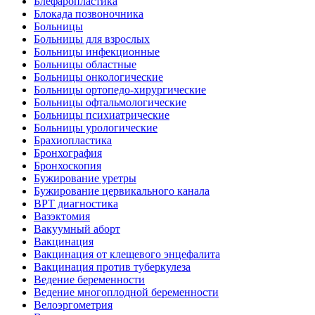
Блефаропластика
Блокада позвоночника
Больницы
Больницы для взрослых
Больницы инфекционные
Больницы областные
Больницы онкологические
Больницы ортопедо-хирургические
Больницы офтальмологические
Больницы психиатрические
Больницы урологические
Брахиопластика
Бронхография
Бронхоскопия
Бужирование уретры
Бужирование цервикального канала
ВРТ диагностика
Вазэктомия
Вакуумный аборт
Вакцинация
Вакцинация от клещевого энцефалита
Вакцинация против туберкулеза
Ведение беременности
Ведение многоплодной беременности
Велоэргометрия