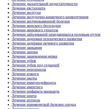
Лечение дыхательной недостаточности
Лечение евстахиита
Лечение желтухи
Лечение желудочно-кишечного кровотечения
Лечение желчнокаменной болезни
Лечение женского бесплодия
Лечение жирового гепатоза
Лечение заболеваний передающихся половым путем
Лечение задержки психического развития
Лечение задержки речевого развития
Лечение заикания
Лечение запора
Лечение защемления нерва
Лечение зубов
Лечение зубов под седацией
Лечение иерсиниоза
Лечение изжоги
Лечение икоты
Лечение иммунодефицита
Лечение импетиго
Лечение инфаркта миокарда
Лечение ирита
Лечение ихтиоза
Лечение ишемической болезни сердца
Лечение ишиаса