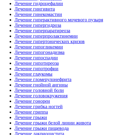
Лечение гидроцефалии
Лечение гингивита
Лечение гинекомастии
Лечение гиперактивного мочевого пузыря
Лечение гипергидроза
Лечение гиперпаратиреоза
Лечение гиперпролактинемии
Лечение гипертонических кризов
Лечение гипогликемии
Лечение гипогонадизма
Лечение гипоспадии
Лечение гипотиреоза
Лечение гипотрофии
Лечение глаукомы
Лечение гломерулонефрита
Лечение гнойной ангины
Лечение головной боли
Лечение головокружения
Лечение гонореи
Лечение грибка ногтей
Лечение гриппа
Лечение грыжи
Лечение грыжи белой линии живота
Лечение грыжи пищевода
Лечение дакриоцистита