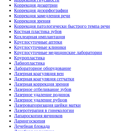
Коррекция дизартрии
Коррекция дизорфографии
Коррекция замедления речи
Коррекция зрения
Коррекция патологически быстрого темпа речи
Костная пластика зубов
Кохлеарная имплантация
Круглосуточные аптеки
Круглосуточные клиники
Круглосуточные медицинские лаборатории
Круропластика
Лабиопластика
Лабораторное оборудование
Лазерная коагуляция вен
Лазерная коагуляция сетчатки
Лазерная коррекция зрения
Лазерное отбеливание зубов
Лазерное удаление родинок
Лазерное удаление рубцов
Лазеровапоризация шейки матки
Лазеротерапия в гинекологии
Лапароскопия яичников
Ларингоскопия
Лечебная блокада