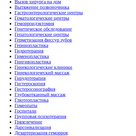
Вызов хирурга на дом
Вытяжение позвоночника
Гастроэнтерологические центры
Гематологические центры
Геморроидэктомия
Генетическое обследование
Гепатологические центры
Герметизация фиссур зубов
Герниопластика
Гидротерапия
Гименопластика
Гингивопластика
Гинекологические клиники
Гинекологический массаж
Гирудотерапия
Гистероскопия
Гистеросонография
Глубокотканный массаж
Глютеопластика
Гомеопаты
Госпитали
Групповая психотерапия
Грязелечение
Дарсонвализация
Дезартеризация геморроя