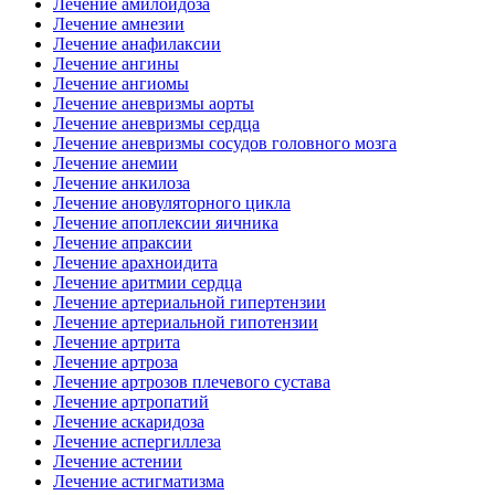
Лечение амилоидоза
Лечение амнезии
Лечение анафилаксии
Лечение ангины
Лечение ангиомы
Лечение аневризмы аорты
Лечение аневризмы сердца
Лечение аневризмы сосудов головного мозга
Лечение анемии
Лечение анкилоза
Лечение ановуляторного цикла
Лечение апоплексии яичника
Лечение апраксии
Лечение арахноидита
Лечение аритмии сердца
Лечение артериальной гипертензии
Лечение артериальной гипотензии
Лечение артрита
Лечение артроза
Лечение артрозов плечевого сустава
Лечение артропатий
Лечение аскаридоза
Лечение аспергиллеза
Лечение астении
Лечение астигматизма