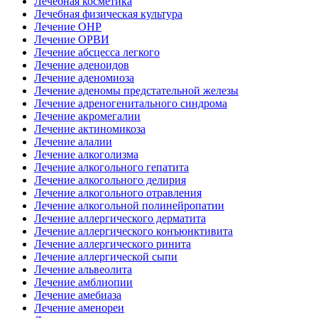
Лечебная косметика
Лечебная физическая культура
Лечение ОНР
Лечение ОРВИ
Лечение абсцесса легкого
Лечение аденоидов
Лечение аденомиоза
Лечение аденомы предстательной железы
Лечение адреногенитального синдрома
Лечение акромегалии
Лечение актиномикоза
Лечение алалии
Лечение алкоголизма
Лечение алкогольного гепатита
Лечение алкогольного делирия
Лечение алкогольного отравления
Лечение алкогольной полинейропатии
Лечение аллергического дерматита
Лечение аллергического конъюнктивита
Лечение аллергического ринита
Лечение аллергической сыпи
Лечение альвеолита
Лечение амблиопии
Лечение амебиаза
Лечение аменореи