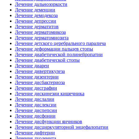
Лечение дальнозоркости
Лечение деменции
Лечение демодекоза
Лечение депрессии
Лечение дерматитов
Лечение дерматомикоза
Лечение дерматомиозита
Лечение детского церебрального паралича
Лечение деформации пальцев стопы
Лечение диабетической полинейропатии
Лечение диабетической стопы
Лечение диареи
Лечение дивертикулеза
Лечение дизентерии
Лечение дисбактериоза
Лечение дисграфии
Лечение дискинезии кишечника
Лечение дислалии
Лечение дислексии
Лечение диспепсии
Лечение дисфонии
Лечение дисфункции яичников
Лечение дисциркуляторной энцефалопатии
Лечение дифтерии
Лечение дуоденита