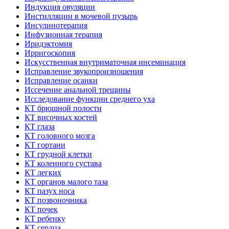
Индукция овуляции
Инстилляции в мочевой пузырь
Инсулинотерапия
Инфузионная терапия
Иридэктомия
Ирригоскопия
Искусственная внутриматочная инсеминация
Исправление звукопроизношения
Исправление осанки
Иссечение анальной трещины
Исследование функции среднего уха
КТ брюшной полости
КТ височных костей
КТ глаза
КТ головного мозга
КТ гортани
КТ грудной клетки
КТ коленного сустава
КТ легких
КТ органов малого таза
КТ пазух носа
КТ позвоночника
КТ почек
КТ ребенку
КТ сердца