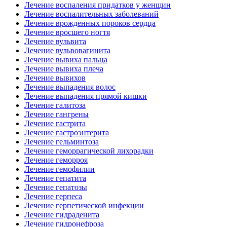
Лечение воспаления придатков у женщин
Лечение воспалительных заболеваний
Лечение врожденных пороков сердца
Лечение вросшего ногтя
Лечение вульвита
Лечение вульвовагинита
Лечение вывиха пальца
Лечение вывиха плеча
Лечение вывихов
Лечение выпадения волос
Лечение выпадения прямой кишки
Лечение галитоза
Лечение гангрены
Лечение гастрита
Лечение гастроэнтерита
Лечение гельминтоза
Лечение геморрагической лихорадки
Лечение геморроя
Лечение гемофилии
Лечение гепатита
Лечение гепатозы
Лечение герпеса
Лечение герпетической инфекции
Лечение гидраденита
Лечение гидронефроза