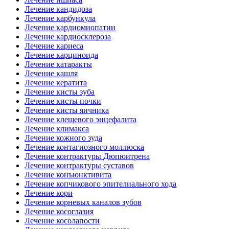
Лечение кандидоза
Лечение карбункула
Лечение кардиомиопатии
Лечение кардиосклероза
Лечение кариеса
Лечение карциноида
Лечение катаракты
Лечение кашля
Лечение кератита
Лечение кисты зуба
Лечение кисты почки
Лечение кисты яичника
Лечение клещевого энцефалита
Лечение климакса
Лечение кожного зуда
Лечение контагиозного моллюска
Лечение контрактуры Дюпюитрена
Лечение контрактуры суставов
Лечение конъюнктивита
Лечение копчикового эпителиального хода
Лечение кори
Лечение корневых каналов зубов
Лечение косоглазия
Лечение косолапости