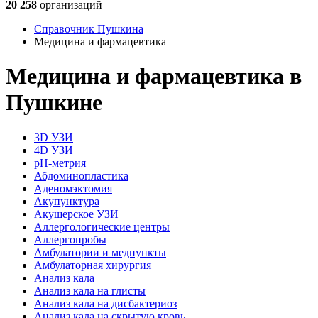
20 258
организаций
Справочник Пушкина
Медицина и фармацевтика
Медицина и фармацевтика в
Пушкине
3D УЗИ
4D УЗИ
pH-метрия
Абдоминопластика
Аденомэктомия
Акупунктура
Акушерское УЗИ
Аллергологические центры
Аллергопробы
Амбулатории и медпункты
Амбулаторная хирургия
Анализ кала
Анализ кала на глисты
Анализ кала на дисбактериоз
Анализ кала на скрытую кровь