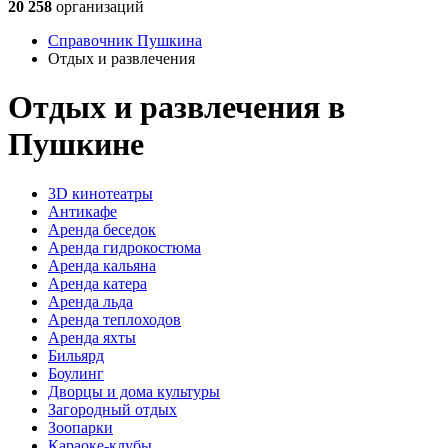
20 258
организаций
Справочник Пушкина
Отдых и развлечения
Отдых и развлечения в
Пушкине
3D кинотеатры
Антикафе
Аренда беседок
Аренда гидрокостюма
Аренда кальяна
Аренда катера
Аренда льда
Аренда теплоходов
Аренда яхты
Бильярд
Боулинг
Дворцы и дома культуры
Загородный отдых
Зоопарки
Караоке-клубы