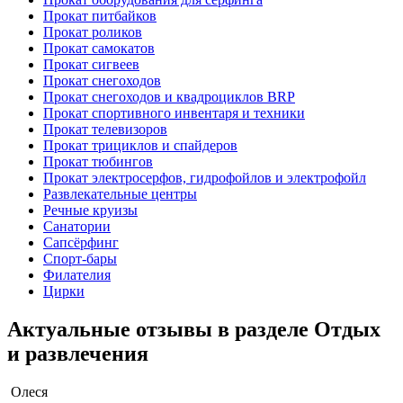
Прокат питбайков
Прокат роликов
Прокат самокатов
Прокат сигвеев
Прокат снегоходов
Прокат снегоходов и квадроциклов BRP
Прокат спортивного инвентаря и техники
Прокат телевизоров
Прокат трициклов и спайдеров
Прокат тюбингов
Прокат электросерфов, гидрофойлов и электрофойл
Развлекательные центры
Речные круизы
Санатории
Сапсёрфинг
Спорт-бары
Филателия
Цирки
Актуальные отзывы в разделе Отдых
и развлечения
Олеся