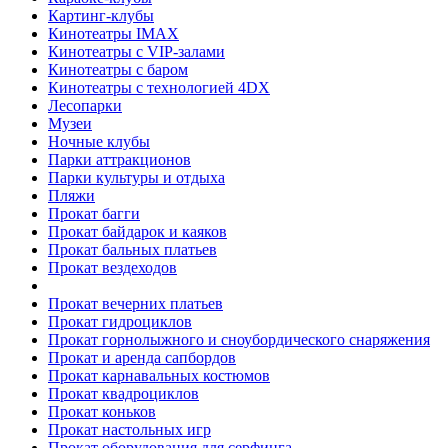
Картинг-клубы
Кинотеатры IMAX
Кинотеатры с VIP-залами
Кинотеатры с баром
Кинотеатры с технологией 4DX
Лесопарки
Музеи
Ночные клубы
Парки аттракционов
Парки культуры и отдыха
Пляжи
Прокат багги
Прокат байдарок и каяков
Прокат бальных платьев
Прокат вездеходов
Прокат вечерних платьев
Прокат гидроциклов
Прокат горнолыжного и сноубордического снаряжения
Прокат и аренда сапбордов
Прокат карнавальных костюмов
Прокат квадроциклов
Прокат коньков
Прокат настольных игр
Прокат оборудования для серфинга