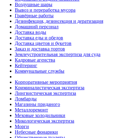
Воздушные шары
Вывоз и переработка мусора
Гравёрные работы
Дезинфекция, дезинсекция и дератизация
Домашний персонал
Доставка воды
Доставка еды и обедов
Доставка цветов и букетов
Заказ и доставка тортов
Землеустроительная экспертиза для суда
Кадровые агенства
Кейтеринг
Коммунальные службы
Корпоративные мероприятия
Криминалистическая экспертиза
Лингвистическая экспертиза
Ломбарды
Магазины приданого
Металлоремонт
Меховые холодильники
Микологическая экспертиза
Морги
Небесные фонарики
Общественные туалеты