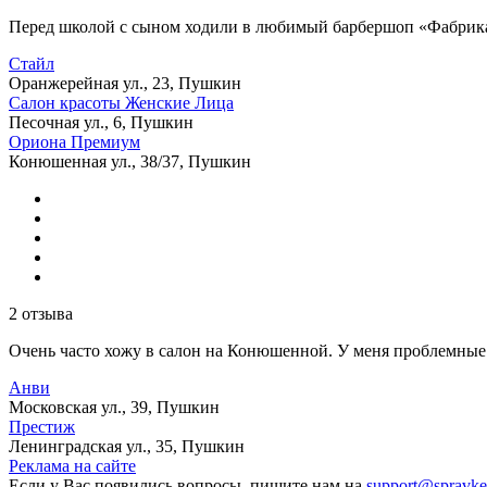
Перед школой с сыном ходили в любимый барбершоп «Фабрика»,
Стайл
Оранжерейная ул., 23, Пушкин
Салон красоты Женские Лица
Песочная ул., 6, Пушкин
Ориона Премиум
Конюшенная ул., 38/37, Пушкин
2 отзыва
Очень часто хожу в салон на Конюшенной. У меня проблемные 
Анви
Московская ул., 39, Пушкин
Престиж
Ленинградская ул., 35, Пушкин
Реклама на сайте
Если у Вас появились вопросы, пишите нам на
support@spravke