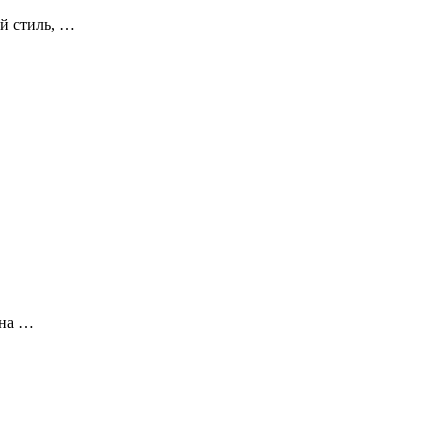
й стиль, …
она …