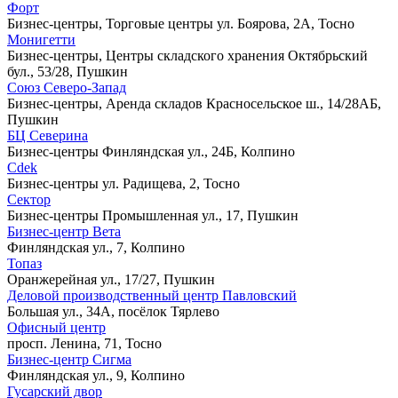
Форт
Бизнес-центры, Торговые центры
ул. Боярова, 2А, Тосно
Монигетти
Бизнес-центры, Центры складского хранения
Октябрьский
бул., 53/28, Пушкин
Союз Северо-Запад
Бизнес-центры, Аренда складов
Красносельское ш., 14/28АБ,
Пушкин
БЦ Северина
Бизнес-центры
Финляндская ул., 24Б, Колпино
Cdek
Бизнес-центры
ул. Радищева, 2, Тосно
Сектор
Бизнес-центры
Промышленная ул., 17, Пушкин
Бизнес-центр Вета
Финляндская ул., 7, Колпино
Топаз
Оранжерейная ул., 17/27, Пушкин
Деловой производственный центр Павловский
Большая ул., 34А, посёлок Тярлево
Офисный центр
просп. Ленина, 71, Тосно
Бизнес-центр Сигма
Финляндская ул., 9, Колпино
Гусарский двор